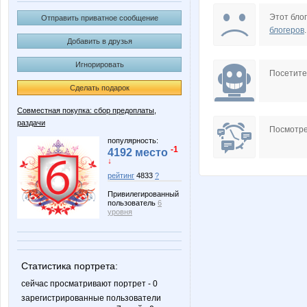
Barsik777
Biyani
Этот блог
Отправить приватное сообщение
блогеров
.
Добавить в друзья
Игнорировать
Djonso
Edissa
Посетит
Сделать подарок
Совместная покупка: сбор предоплаты,
раздачи
Kinelie
Knita
Посмотре
популярность:
-1
4192 место
↓
рейтинг
4833
?
LisenokM
Lolochk
Привилегированный
пользователь
6
уровня
MilaVits@
Muhina
Статистика портрета:
сейчас просматривают портрет - 0
зарегистрированные пользователи