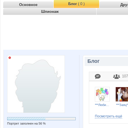
Блог
( 0 )
Основное
Дру
Шпионаж
Блог
107
***Любимка***
***Заяц*
Посмотреть ещё
Портрет заполнен на 56 %