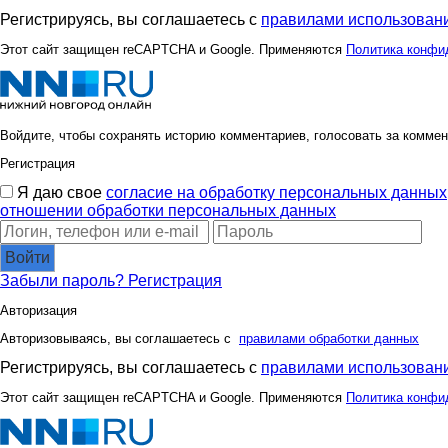
lexsa08
lipina19
Регистрируясь, вы соглашаетесь с
правилами использовани
Этот сайт защищен reCAPTCHA и Google. Применяются
Политика конфи
oks-moks
olga100
Войдите, чтобы сохранять историю комментариев, голосовать за коммен
Регистрация
spiller
vfhfxtd
Я даю свое
согласие на обработку персональных данных
отношении обработки персональных данных
Войти
ксю77
м@йская д
Забыли пароль?
Регистрация
Авторизация
Авторизовываясь, вы соглашаетесь с
правилами обработки данных
Алсу 21
Анютка
Регистрируясь, вы соглашаетесь с
правилами использовани
Этот сайт защищен reCAPTCHA и Google. Применяются
Политика конфи
Дачничек
Деловая б