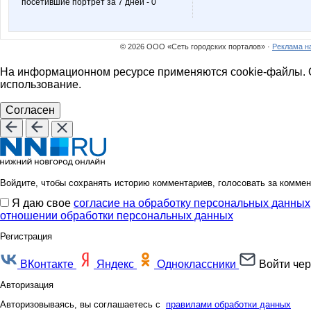
посетившие портрет за 7 дней - 0
Nayada3881
Nelena
© 2026 ООО «Сеть городских порталов» ·
Реклама н
Simens
Six
На информационном ресурсе применяются cookie-файлы. О
использование.
Согласен
Zvetochek
_veter
Войдите, чтобы сохранять историю комментариев, голосовать за коммен
cornflour
dina79
Я даю свое
согласие на обработку персональных данных
отношении обработки персональных данных
Регистрация
helena309ok
irina26
ВКонтакте
Яндекс
Одноклассники
Войти чер
Авторизация
Авторизовываясь, вы соглашаетесь с
правилами обработки данных