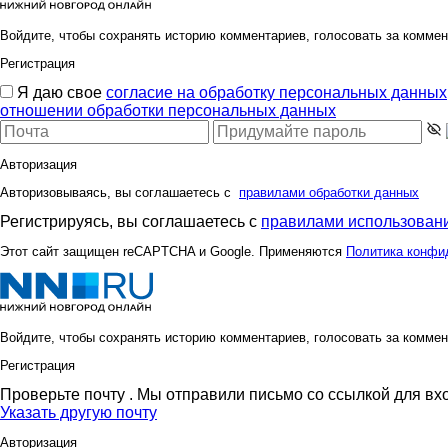
Войдите, чтобы сохранять историю комментариев, голосовать за коммен
Регистрация
ЛандышСеребристый
ЛавИз
Я даю свое
согласие на обработку персональных данных
отношении обработки персональных данных
Авторизация
Наталья444
Ната
Авторизовываясь, вы соглашаетесь с
правилами обработки данных
Регистрируясь, вы соглашаетесь с
правилами использовани
Этот сайт защищен reCAPTCHA и Google. Применяются
Политика конфи
ПРОФ.КОСМЕТИКА
Яна
Войдите, чтобы сохранять историю комментариев, голосовать за коммен
Таша С
Жужжж
Регистрация
Проверьте почту
. Мы отправили письмо со ссылкой для вх
Указать другую почту
Авторизация