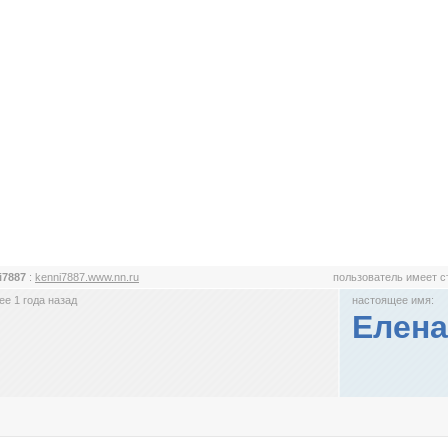
i7887
:
kenni7887.www.nn.ru
пользователь имеет 
е 1 года назад
настоящее имя:
Елена