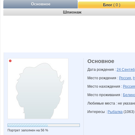
Основное
Блог
( 0 )
Шпионаж
Основное
Дата рождения :
24 Сентя
Место рождения :
Россия
,
Н
Место нахождения :
Россия
Место проживания :
Белинс
Любимые места : не указа
Интересы :
Рыбалка
(1063)
Портрет заполнен на 56 %