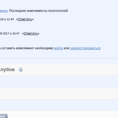
книге
. Последние комплименты посетителей:
«
Ответить
»
018 в 12:44
«
Ответить
»
09.2017 в 16:47
ы оставить комплимент необходимо
войти
или
зарегистрироваться
 клубов
фии